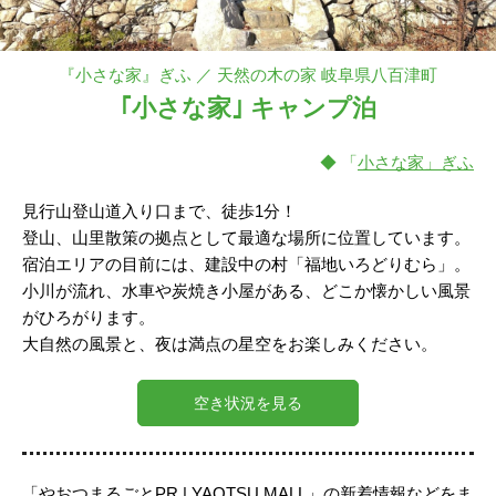
『小さな家』ぎふ ／ 天然の木の家 岐阜県八百津町
｢小さな家｣ キャンプ泊
◆ 「
小さな家」ぎふ
見行山登山道入り口まで、徒歩1分！
登山、山里散策の拠点として最適な場所に位置しています。
宿泊エリアの目前には、建設中の村「福地いろどりむら」。
小川が流れ、水車や炭焼き小屋がある、どこか懐かしい風景
がひろがります。
大自然の風景と、夜は満点の星空をお楽しみください。
空き状況を見る
「やおつまるごとPR | YAOTSU MALL」の新着情報などをま