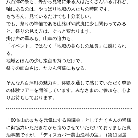
八百津の祭も、外から見物に来る人はたくさんいるけれど、
軸にあるのは、やっぱり地域の人たちの時間です。
もちろん、見ているだけでも十分楽しい。
でも、祭りの準備である山絡げや試曳に少し関わってみる
と、祭りの見え方は、ぐっと変わります。
掛け声の重みも、山車の迫力も、
「イベント」ではなく「地域の暮らしの延長」に感じられ
る。
地域とほんの少し接点を持つだけで、
祭りの面白さは、たぶん何倍にもなる。
そんな八百津町の魅力を、体験を通して感じていただく季節
の体験ツアーを開催しています。みなさまのご参加を、心よ
りお待ちしております。
「80％山のまちを元気にする協議会」としてたくさんの皆様
に御協力いただきながら進めさせていただいておりました農
泊事業ですが、「ディスカバー農山漁村の宝」（第11回選