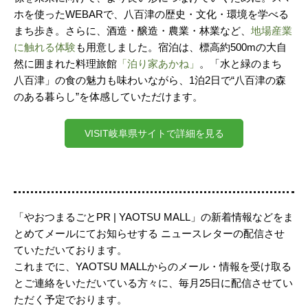
ホを使ったWEBARで、八百津の歴史・文化・環境を学べる
まち歩き。さらに、酒造・醸造・農業・林業など、
地場産業
に触れる体験
も用意しました。宿泊は、標高約500mの大自
然に囲まれた料理旅館
「泊り家あかね」
。「水と緑のまち
八百津」の食の魅力も味わいながら、1泊2日で“八百津の森
のある暮らし”を体感していただけます。
VISIT岐阜県サイトで詳細を見る
「やおつまるごとPR | YAOTSU MALL」の新着情報などをま
とめてメールにてお知らせする ニュースレターの配信させ
ていただいております。
これまでに、YAOTSU MALLからのメール・情報を受け取る
とご連絡をいただいている方々に、毎月25日に配信させてい
ただく予定でおります。