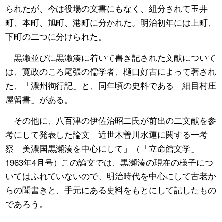
られたが、今は役場の文書にもなく、組分されて玉井
町、本町、旭町、港町に分かれた。明治初年には上町、
下町の二つに分けられた。
黒瀬並びに黒瀬湊に着いて書き記された文献について
は、寛政のころ尾張の儒学者、樋口好古によって著され
た、「濃州徇行記」と、同年頃の史料である「細目村庄
屋留書」がある。
その他に、八百津の伊佐治昭二氏が前出の二文献を参
考にして発表した論文「近世木曽川水運に関する一考
察 美濃国黒瀬湊を中心にして」（「立命館文学」
1963年4月号）この論文では、黒瀬湊の現在の様子につ
いてはふれていないので、明治時代を中心にして古老か
らの聞書きと、手元にある史料をもとにして記したもの
であろう。