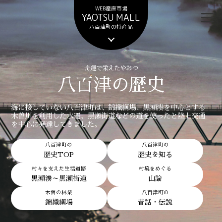
WEB産直市場
YAOTSU MALL
八百津町の特産品
舟運で栄えたやおつ
八百津の歴史
海に接していない八百津町は、錦織綱場、黒瀬湊を中心とする
木曽川を利用した水運、黒瀬街道などの道を使ったと陸上交通
を中心に発達してきました。
八百津町の
八百津町の
歴史TOP
歴史を知る
村々を支えた生活道路
村境をめぐる
黒瀬湊～黒瀬街道
山論
木曽の林業
八百津町の
錦織綱場
昔話・伝説