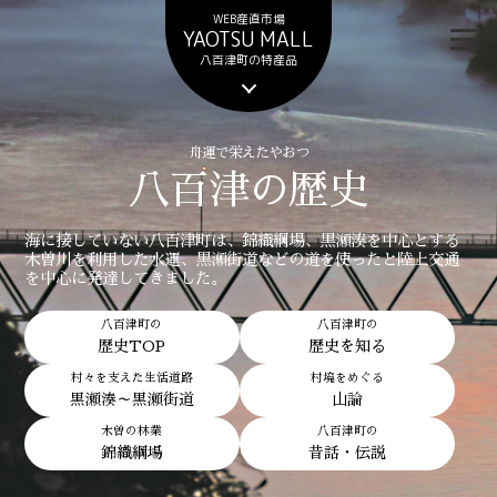
WEB産直市場
YAOTSU MALL
八百津町の特産品
舟運で栄えたやおつ
八百津の歴史
海に接していない八百津町は、錦織綱場、黒瀬湊を中心とする
木曽川を利用した水運、黒瀬街道などの道を使ったと陸上交通
を中心に発達してきました。
八百津町の
八百津町の
歴史TOP
歴史を知る
村々を支えた生活道路
村境をめぐる
黒瀬湊～黒瀬街道
山論
木曽の林業
八百津町の
錦織綱場
昔話・伝説