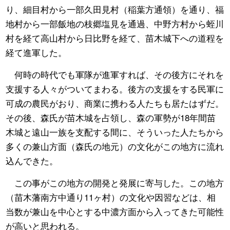
り、細目村から一部久田見村（稲葉方通領）を通り、福
地村から一部飯地の枝郷塩見を通過、中野方村から蛭川
村を経て高山村から日比野を経て、苗木城下への道程を
経て進軍した。
何時の時代でも軍隊が進軍すれば、その後方にそれを
支援する人々がついてまわる。後方の支援をする民軍に
可成の農民がおり、商業に携わる人たちも居たはずだ。
その後、森氏が苗木城を占領し、森の軍勢が18年間苗
木城と遠山一族を支配する間に、そういった人たちから
多くの兼山方面（森氏の地元）の文化がこの地方に流れ
込んできた。
この事がこの地方の開発と発展に寄与した。この地方
（苗木藩南方中通り11ヶ村）の文化や因習などは、相
当数が兼山を中心とする中濃方面から入ってきた可能性
が高いと思われる。