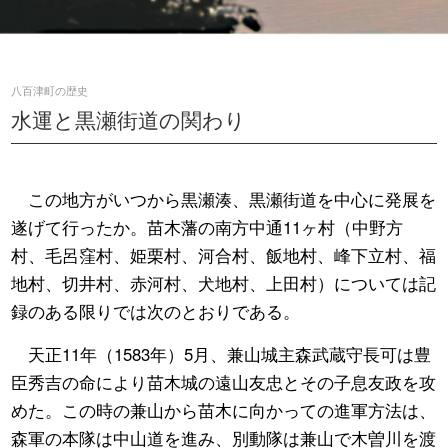
八百津町の歴史
水運と黒瀬街道の関わり
この地方がいつから黒瀬湊、黒瀬街道を中心に発展を
遂げて行ったか。苗木藩の南方中通11ヶ村（中野方
村、毛呂窪村、姫栗村、河合村、飯地村、峰下立村、福
地村、切井村、赤河村、犬地村、上田村）については記
録のある限りでは次のとおりである。
天正11年（1583年）5月、兼山城主森武蔵守長可は豊
臣秀吉の命により苗木城の遠山友忠とその子息友政を攻
めた。この時の兼山から苗木に向かっての進軍方法は、
森軍の本隊は中山道を進み、別動隊は兼山で木曽川を渡