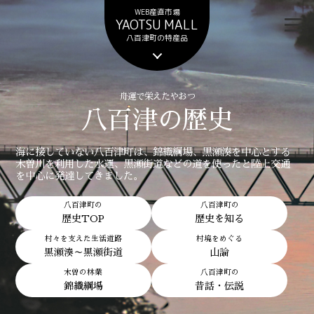
WEB産直市場
YAOTSU MALL
八百津町の特産品
舟運で栄えたやおつ
八百津の歴史
海に接していない八百津町は、錦織綱場、黒瀬湊を中心とする
木曽川を利用した水運、黒瀬街道などの道を使ったと陸上交通
を中心に発達してきました。
八百津町の
八百津町の
歴史TOP
歴史を知る
村々を支えた生活道路
村境をめぐる
黒瀬湊～黒瀬街道
山論
木曽の林業
八百津町の
錦織綱場
昔話・伝説