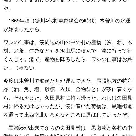
ゃ。
1665年頃（徳川4代将軍家綱公の時代）木曽川の水運
が始まったから、
ワシの仕事は、湊周辺の山の中の村の産物（炭、薪、木
材、お茶、生糸など）を沢山馬に積んで、湊に持って行
くんじゃ。港で、産物を降ろしたら、ワシの仕事はお終
い。じゃない。
今度は木曽川で船頭たちが運んできた、尾張地方の特産
品（油、魚、塩、砂糖、衣類、金物など）が湊に着くか
ら、それをまた、久田見村に持ち帰った。わしは久田見
村に帰るだけじゃったが、湊に着いた荷物は、黒瀬街道
を通って東西南北いろんなところに運ばれていったぞ。
黒瀬湊が出来てからの久田見村は、黒瀬湊と各村の中