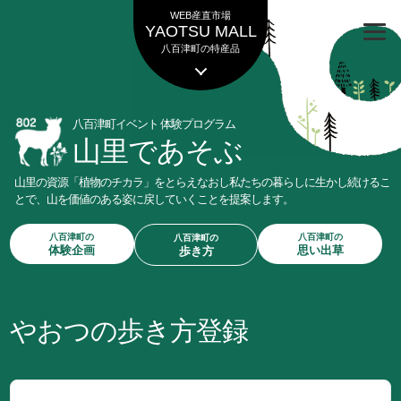
WEB産直市場
YAOTSU MALL
八百津町の特産品
八百津町イベント 体験プログラム
山里であそぶ
山里の資源「植物のチカラ」をとらえなおし私たちの暮らしに生かし続けるこ
とで、
山を価値のある姿に戻していくことを提案します。
八百津町の
八百津町の
八百津町の
体験企画
思い出草
歩き方
八百津町の
あなたの
八百津町の紹介
体験講座
投稿
ログイン／My Page
やおつの歩き方登録
山里の現状を知る
あなたの
お客様ページ
投稿一覧
植物観察
みんなの
思い出草
特産品と食文化