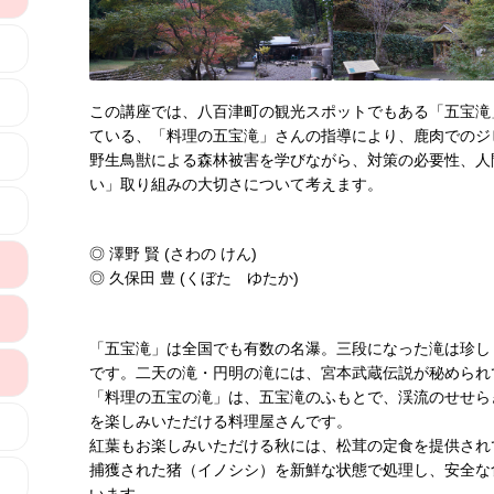
この講座では、八百津町の観光スポットでもある「五宝滝
ている、「料理の五宝滝」さんの指導により、鹿肉でのジ
野生鳥獣による森林被害を学びながら、対策の必要性、人
い」取り組みの大切さについて考えます。
◎ 澤野 賢 (さわの けん)
◎ 久保田 豊 (くぼた ゆたか)
「五宝滝」は全国でも有数の名瀑。三段になった滝は珍し
です。二天の滝・円明の滝には、宮本武蔵伝説が秘められ
「料理の五宝の滝」は、五宝滝のふもとで、渓流のせせら
を楽しみいただける料理屋さんです。
紅葉もお楽しみいただける秋には、松茸の定食を提供され
捕獲された猪（イノシシ）を新鮮な状態で処理し、安全な