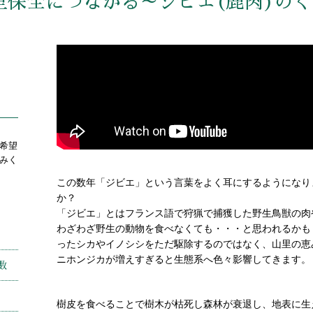
里保全につながる～ジビエ(鹿肉)の
希望
みく
この数年「ジビエ」という言葉をよく耳にするようになり
か？
「ジビエ」とはフランス語で狩猟で捕獲した野生鳥獣の肉
わざわざ野生の動物を食べなくても・・・と思われるかも
ったシカやイノシシをただ駆除するのではなく、山里の恵
ニホンジカが増えすぎると生態系へ色々影響してきます。
数
樹皮を食べることで樹木が枯死し森林が衰退し、地表に生