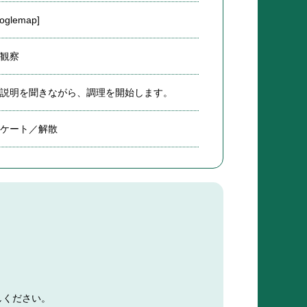
oglemap]
観察
説明を聞きながら、調理を開始します。
ケート／解散
しください。