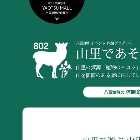
WEB産直市場
YAOTSU MALL
八百津町の特産品
八百津町イベント 体験プログラム
山里であそ
山里の資源「植物のチカラ
山を価値のある姿に戻して
体験
八百津町の
体験
八百津町の
山里の現状を知
植物観察
特産品と食文