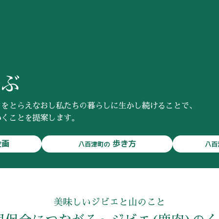
ぶ
」をとらえなおし私たちの暮らしに生かし続けることで、
いくことを提案します。
企画
歩き方
八百津町の
八百
講座
八百津町の紹介
る
お客様ページ
ログイン／My Page
あ
講座一覧
Program List
み
美味しいジビエと山のこと
化
八百