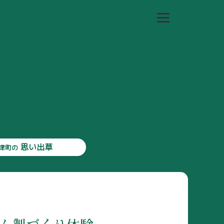
思い出草
津町の
投稿
あなたの
投稿一覧
なたの
思い出草
んなの
活動Blog
津町の