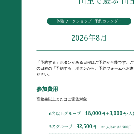
山里で遊ぶ 山
体験ワークショップ
予約カレンダー
2026年8月
「予約する」ボタンがある日程はご予約が可能です。ご
の日程の「予約する」ボタンから、予約フォームへお進
ださい。
参加費用
高校生以上またはご家族対象
18,000
3,000
6名以上グループ
円＋
円×人
32,500
5名グループ
円
※1人あたり6,500円