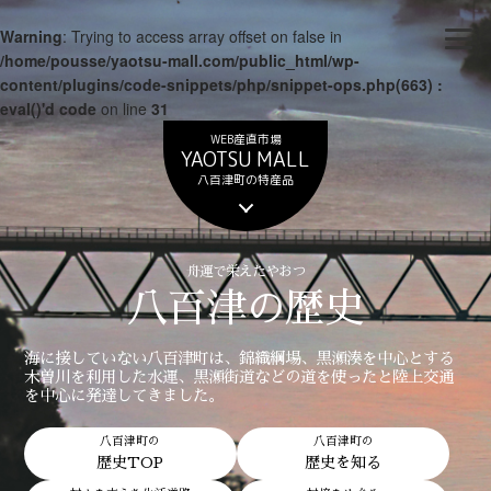
Warning
: Trying to access array offset on false in
/home/pousse/yaotsu-mall.com/public_html/wp-
content/plugins/code-snippets/php/snippet-ops.php(663) :
eval()'d code
on line
31
WEB産直市場
YAOTSU MALL
八百津町の特産品
舟運で栄えたやおつ
八百津の歴史
海に接していない八百津町は、錦織綱場、黒瀬湊を中心とする
木曽川を利用した水運、黒瀬街道などの道を使ったと陸上交通
を中心に発達してきました。
八百津町の
八百津町の
歴史TOP
歴史を知る