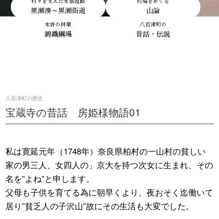
村々を支えた生活道路
村境をめぐる
黒瀬湊～黒瀬街道
山論
木曽の林業
八百津町の
錦織綱場
昔話・伝説
八百津町の歴史
宝蔵寺の昔話 房姫様物語01
私は寛延元年（1748年）奈良県柏村の一山村の貧しい
家の男三人、女四人の」京大を持つ次女に生まれ、その
名を”よね”と申します。
父母も子供を育てる為に朝早くより、夜おそく迄働いて
居り”貧乏人の子沢山”故にその生活も大変でした。