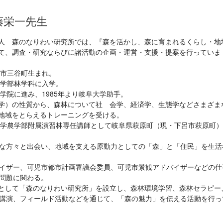
藤栄一先生
人 森のなりわい研究所では、『森を活かし、森に育まれるくらし・地
て、調査・研究ならびに諸活動の企画・運営・支援・提案を行っていま
郡市三谷町生まれ。
農学部林学科に入学。
大学院に進み、1985年より岐阜大学助手。
学）の性質から、森林について社 会学、経済学、生態学などさまざま
地域をとらえるトレーニングを受ける。
阜大学農学部附属演習林専任講師として岐阜県萩原町（現・下呂市萩原町
な方々と出会い、地域を支える原動力としての「森」と「住民」を生活
イザー、可児市都市計画審議会委員、可児市景観アドバイザーなどの仕
問題に関わる。
者として「森のなりわい研究所」を設立し、森林環境学習、森林セラピー
講演、フィールド活動などを通じて、「森の魅力」を伝える活動を行っ