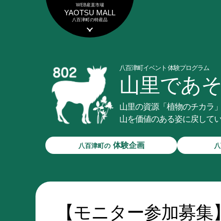
WEB産直市場
YAOTSU MALL
八百津町の特産品
八百津町イベント 体験プログラム
山里であ
山里の資源「植物のチカラ
山を価値のある姿に戻して
体験企画
八百津町の
八
体験講座
八百津町の
山里の現状を知る
ログイン／M
植物観察
【モニター参加募集】2
特産品と食文化