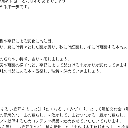
の敷地内には、どんな木があるでしょう
める第一歩です。
程や季節による変化にも注目。
り。夏には青々とした葉が茂り、秋には紅葉し、冬には落葉する木もあ
の名前や、特徴、香りを感じましょう。
実や落葉の様子など、季節によって見分ける手がかりが変わってきます
町久田見にある木を観察し、理解を深めていきましょう。
験
にする 八百津をもっと知りたくなるしくみづくり」として農泊交付金（
の伝統的な「山の暮らし」を活かして、山とつながる「豊かな暮らし」
プを提供するためコンテンツ構築を進めさせていただいております。
さん達に、八百津町の杉、檜を活用した『手作り木工体験キット』の企