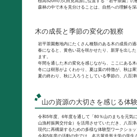
標高520mの久田見高原に位置する「岩平茶園」
森林の中で木を見分けることは、自然への理解を深
木の成長と季節の変化の観察
岩平茶園敷地内にたくさん種類のある木の成長の過
春になると、黄色い花を咲かせたり、新芽を出した
ます。
年間を通した木の変化を感じながら、ここにある木
冬には樹形がよくわかり、夏は葉の特徴が、秋は果
夏の終わり、秋に入ろうとしている季節の、八百津
山の資源の大切さを感じる体
令和5年度、6年度を通して「80％山のまちを元気
山漁村振興交付金）を活用させていただき、八百津
現代に再構築するための多様な体験型ワークショッ
令和5年度の活動の中では、名古屋造形大学の学生