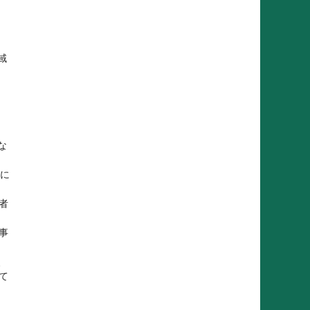
域
な
）に
者
事
、
て