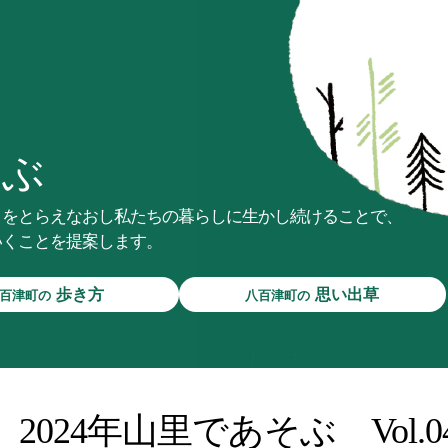
そぶ
」をとらえなおし私たちの暮らしに生かし続けることで、
いくことを提案します。
歩き方
思い出草
百津町の
八百津町の
八百津町の紹介
投稿
あなたの
お客様ページ
投稿一覧
y Page
あなたの
思い出草
みんなの
024年山里であそぶ Vol.
活動Blog
八百津町の