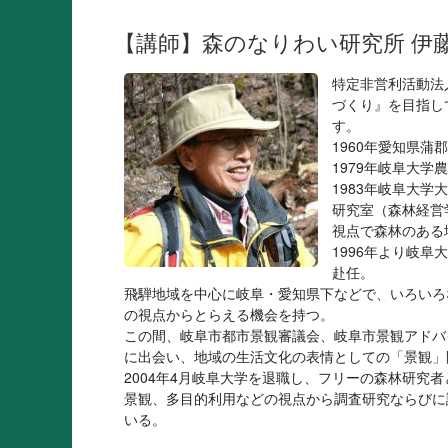
【講師】森のなりわい研究所 伊
特定非営利活動法
づくり』を目指し
す。
1960年愛知県蒲
1979年岐阜大学
1983年岐阜大学
研究室（森林経営
視点で森林のある
1996年より岐
赴任。
飛騨地域を中心に岐阜・愛知県下などで、いろいろ
の視点からとらえる機会を持つ。
この間、岐阜市都市景観審議会、岐阜市景観アドバ
に出会い、地域の生活文化の表情としての「景観」
2004年4月岐阜大学を退職し、フリーの森林研究
景観、多目的利用などの視点から調査研究ならびに
いる。