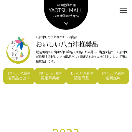
WEB産直市場
YAOTSU MALL
八百津町の特産品
八百津町でうまれた新しい商品
おいしい八百津推奨品
販売開始から2年以内の産品（商品）を公募し、審査を経て、八百津町
が推奨する新しいＰＲ商品として認定されたものが「おいしい八百津
推奨品」です。
おいしい八百津
おいしい八百津
おいしい八百津
おいしい八百津
推奨品とは？
認定事業者
認定商品
送料無料