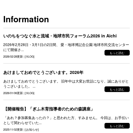
Information
いのちをつなぐ水と流域・地球市民フォーラム2026 in Aichi
2026年2月28日・3月1日の2日間、 愛・地球博記念公園 地球市民交流センター
にて開催さ...
もっと読む
2026/02/28更新
|
[
VLOG
]
あけましておめでとうございます。2026年
あけましておめでとうございます。 旧年中は大変お世話になり、誠にありがと
うございました。 ...
もっと読む
2026/01/06更新
|
[
VLOG
]
【開催報告】「ぎふ木育指導者のための森講座」
「あれ？参加募集あったの？」と思われた方、すみません。 今回は、お手伝い
として関わらせていた...
もっと読む
2025/11/02更新
|
[
お知らせ
]