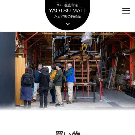
ナ
コ
WEB産直市場
ビ
ン
YAOTSU MALL
ゲ
テ
八百津町の特産品
ー
ン
シ
ツ
ョ
へ
ン
ス
へ
キ
ス
ッ
キ
プ
ッ
プ
買い物