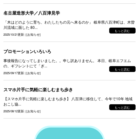
名古屋造形大学／八百津見学
「木はどのように育ち、わたしたちの元へ来るのか」 岐阜県八百津町は、木曽
川流域に面した 80...
もっと読む
2025/10/21更新
|
[
お知らせ
]
プロモーションいろいろ
事後報告になってしまいました。。申し訳ありません。 本日、岐阜エフエム
の、ギフレントにて「ぎ...
もっと読む
2025/09/17更新
|
[
お知らせ
]
スマホ片手に気軽に楽しむまち歩き
【スマホ片手に気軽に楽しむまち歩き】 八百津に移住して、今年で10年 地域
おこし協...
もっと読む
2025/08/12更新
|
[
お知らせ
]