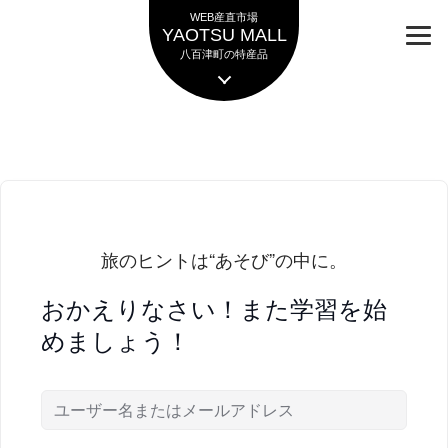
ナ
コ
WEB産直市場
ビ
ン
YAOTSU MALL
ゲ
テ
八百津町の特産品
ー
ン
シ
ツ
ョ
へ
ン
ス
へ
キ
ス
ッ
キ
プ
ッ
プ
おかえりなさい！また学習を始
めましょう！