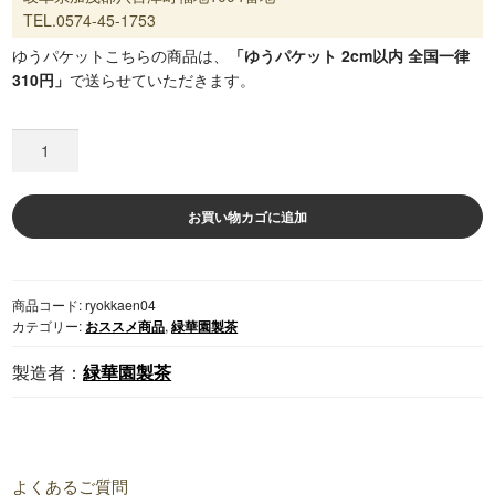
TEL.0574-45-1753
ゆうパケット
こちらの商品は、
「ゆうパケット 2cm以内 全国一律
310円」
で送らせていただきます。
八
百
津
町
お買い物カゴに追加
福
地
緑
商品コード:
ryokkaen04
華
カテゴリー:
おススメ商品
,
緑華園製茶
園
製
緑華園製茶
茶
3
袋
セ
ッ
よくあるご質問