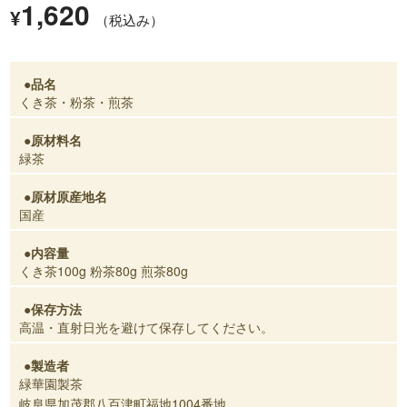
1,620
¥
（税込み）
品名
くき茶・粉茶・煎茶
原材料名
緑茶
原材原産地名
国産
内容量
くき茶100g 粉茶80g 煎茶80g
保存方法
高温・直射日光を避けて保存してください。
製造者
緑華園製茶
岐阜県加茂郡八百津町福地1004番地