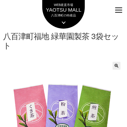
ナ
コ
WEB産直市場
ビ
ン
YAOTSU MALL
ゲ
テ
八百津町の特産品
ー
ン
シ
ツ
八百津町福地 緑華園製茶 3袋セッ
ョ
へ
ン
ス
ト
へ
キ
ス
ッ
キ
プ
ッ
プ