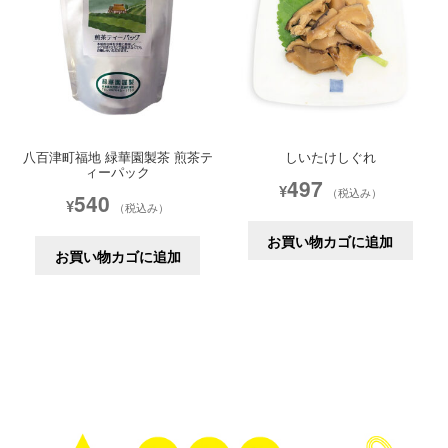
八百津町福地 緑華園製茶 煎茶テ
しいたけしぐれ
ィーパック
497
¥
（税込み）
540
¥
（税込み）
お買い物カゴに追加
お買い物カゴに追加