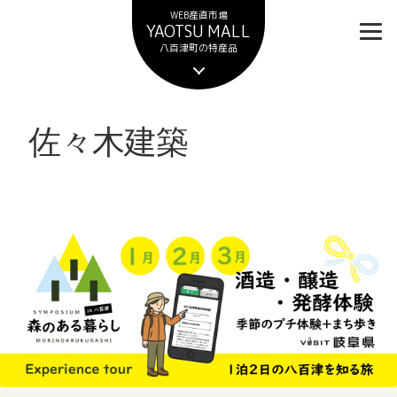
ナ
コ
WEB産直市場
ビ
ン
YAOTSU MALL
ゲ
テ
八百津町の特産品
ー
ン
シ
ツ
ョ
へ
佐々木建築
ン
ス
へ
キ
ス
ッ
キ
プ
ッ
プ