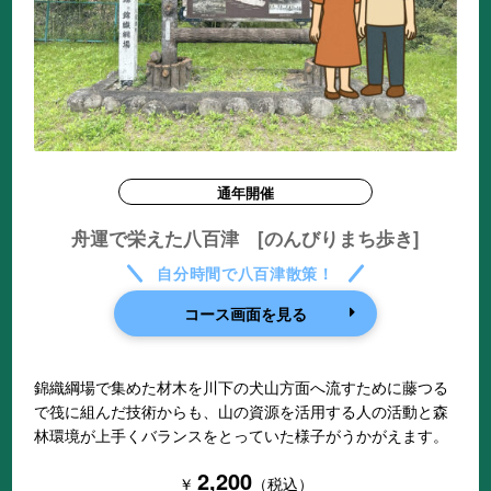
通年開催
舟運で栄えた八百津 [のんびりまち歩き]
自分時間で八百津散策！
コース画面を見る
錦織綱場で集めた材木を川下の犬山方面へ流すために藤つる
で筏に組んだ技術からも、山の資源を活用する人の活動と森
林環境が上手くバランスをとっていた様子がうかがえます。
2,200
￥
（税込）