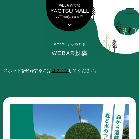
ナ
コ
WEB産直市場
ビ
ン
YAOTSU MALL
ゲ
テ
八百津町の特産品
ー
ン
シ
ツ
ョ
へ
ン
ス
へ
キ
WEBAR投稿
ス
ッ
キ
プ
スポットを登録するには
ログイン
してください。
ッ
プ