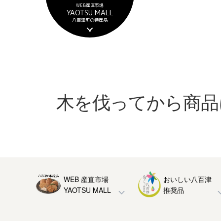
ナ
コ
WEB産直市場
YAOTSU MALL
ビ
ン
八百津町の特産品
ゲ
テ
ー
ン
シ
ツ
ョ
へ
ン
ス
へ
キ
ス
ッ
木を伐ってから商品
キ
プ
ッ
プ
WEB 産直市場
おいしい八百津
YAOTSU MALL
推奨品