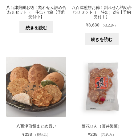
八百津煎餅お徳！割れせん詰め合
八百津煎餅お徳！割れせん詰め合
わせセット（一斗缶）1箱【予約
わせセット（一斗缶）2箱【予約
受付中】
受付中】
¥
3,630
（税込み）
続きを読む
続きを読む
八百津煎餅まとめ買い
落花せん（藤井製菓）
¥
238
¥
238
（税込み）
（税込み）