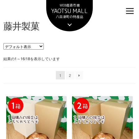
ナ
コ
WEB産直市場
ビ
ン
YAOTSU MALL
ゲ
テ
八百津町の特産品
藤井製菓
ー
ン
シ
ツ
ョ
へ
ン
ス
へ
キ
ス
ッ
結果の1～16/18を表示しています
キ
プ
ッ
1
2
プ