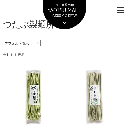
ナ
コ
WEB産直市場
ビ
ン
YAOTSU MALL
ゲ
テ
八百津町の特産品
つたぶ製麺所
ー
ン
シ
ツ
ョ
へ
ン
ス
へ
キ
ス
ッ
全11件を表示
キ
プ
ッ
プ