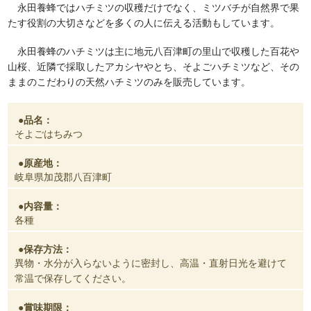
永田養蜂ではハチミツの収穫だけでなく、ミツバチが自然界で果
たす役割の大切さなどを多くの人に伝える活動もしています。
永田養蜂のハチミツは主に地元八百津町の里山で収穫した百花や
山桜、近隣で採取したアカシヤやとち、そよごハチミツなど、その
ままのこだわりの天然ハチミツのみを販売しています。
品名：
そよごはちみつ
原産地：
岐阜県加茂郡八百津町
内容量：
各種
保存方法：
異物・水分が入らないように密封し、高温・直射日光を避けて
常温で保存してください。
賞味期限：