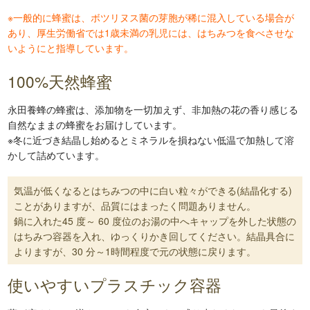
※一般的に蜂蜜は、ボツリヌス菌の芽胞が稀に混入している場合が
あり、厚生労働省では1歳未満の乳児には、はちみつを食べさせな
いようにと指導しています。
100%天然蜂蜜
永田養蜂の蜂蜜は、添加物を一切加えず、非加熱の花の香り感じる
自然なままの蜂蜜をお届けしています。
※冬に近づき結晶し始めるとミネラルを損ねない低温で加熱して溶
かして詰めています。
気温が低くなるとはちみつの中に白い粒々ができる(結晶化する)
ことがありますが、品質にはまったく問題ありません。
鍋に入れた45 度～ 60 度位のお湯の中へキャップを外した状態の
はちみつ容器を入れ、ゆっくりかき回してください。結晶具合に
よりますが、30 分～1時間程度で元の状態に戻ります。
使いやすいプラスチック容器