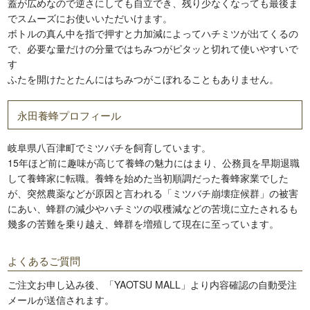
蓋が広めなので逆さにしても自立でき、残り少なくなっても最後ま
でスムーズにお使いいただいけます。
ボトルの真ん中を指で押すと力加減によってハチミツが出てくるの
で、必要な量だけの分量ではちみつがピタッと切れて使いやすいで
す
ふたを開けたとたんにはちみつがこぼれることもありません。
永田養蜂プロフィール
岐阜県八百津町でミツバチを飼育しています。
15年ほど前に趣味が高じて養蜂の魅力にはまり、公務員を早期退職
して養蜂家に転職。養蜂を始めた当初順調だった養蜂家業でした
が、突然農薬などが原因と言われる「ミツバチ崩壊症候群」の被害
にあい、蜂群の減少やハチミツの収穫減などの苦境に立たされるも
幾多の苦難を乗り越え、蜂群を増殖して現在に至っています。
よくあるご質問
ご注文お申し込み後、「YAOTSU MALL」より内容確認の自動受注
メールが送信されます。