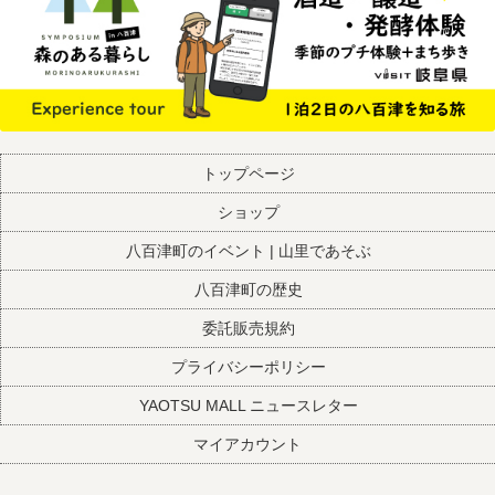
ー
シ
ョ
ン
が
あ
り
トップページ
ま
ショップ
す。
オ
八百津町のイベント | 山里であそぶ
プ
シ
八百津町の歴史
ョ
委託販売規約
ン
は
プライバシーポリシー
商
YAOTSU MALL ニュースレター
品
ペ
マイアカウント
ー
ジ