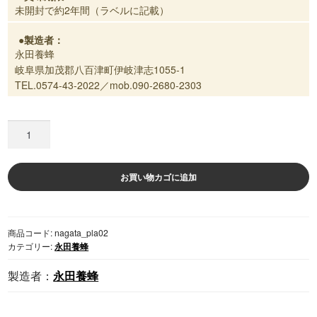
未開封で約2年間（ラベルに記載）
製造者：
永田養蜂
岐阜県加茂郡八百津町伊岐津志1055-1
TEL.0574-43-2022／mob.090-2680-2303
【国
産】
八
百
お買い物カゴに追加
津
町
産
商品コード:
nagata_pla02
は
カテゴリー:
永田養蜂
ち
み
永田養蜂
つ
[
そ