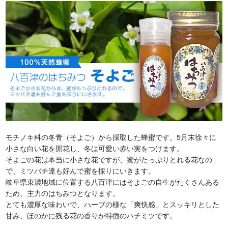
よ
ご
]
プ
ラ
容
器
／
300
ｇ
個
モチノキ科の冬青（そよご）から採取した蜂蜜です。5月末徐々に
小さな白い花を開花し、冬は可愛い赤い実をつけます。
そよごの花は本当に小さな花ですが、蜜がたっぷりとれる花なの
で、ミツバチ達も好んで蜜を採りにいきます。
岐阜県東濃地域に位置する八百津にはそよごの自生がたくさんある
ため、主力のはちみつとなります。
とても濃厚な味わいで、ハーブの様な「爽快感」とスッキリとした
甘み、ほのかに残る花の香りが特徴のハチミツです。