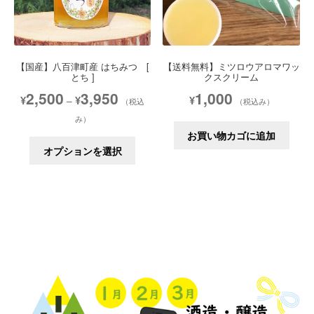
【国産】八百津町産 はちみつ [
【送料無料】ミツロウアロマワッ
とち ]
クスクリーム
価
2,500
3,950
1,000
¥
¥
¥
–
（税込
（税込み）
格
み）
帯:
お買い物カゴに追加
¥2,500
こ
オプションを選択
–
の
¥3,950
商
品
に
は
複
数
の
バ
リ
エ