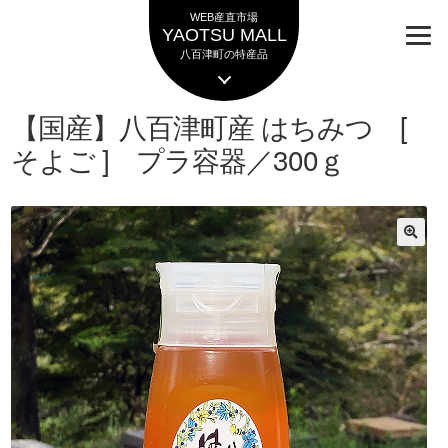
ナ
コ
WEB産直市場
ビ
ン
YAOTSU MALL
ゲ
テ
八百津町の特産品
ー
ン
シ
ツ
【国産】八百津町産 はちみつ [
ョ
へ
ン
ス
そよご ] プラ容器／300ｇ
へ
キ
ス
ッ
キ
プ
ッ
プ