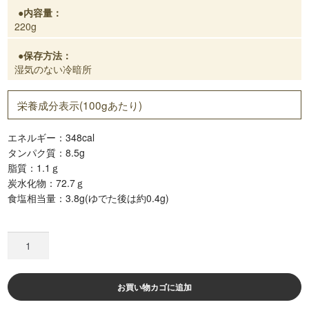
内容量：
220g
保存方法：
湿気のない冷暗所
栄養成分表示(100gあたり)
エネルギー：348cal
タンパク質：8.5g
脂質：1.1ｇ
炭水化物：72.7ｇ
食塩相当量：3.8g(ゆでた後は約0.4g)
つ
た
ぶ
製
お買い物カゴに追加
麺