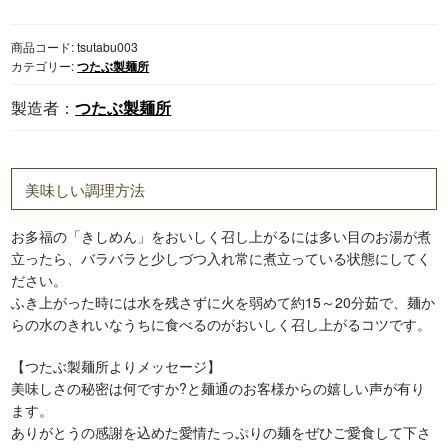
所
き
商品コード:
tsutabu003
し
カテゴリー:
つたぶ製麺所
め
ん
つたぶ製麺所
(乾
麺)
個
美味しい調理方法
お多福の「きしめん」をおいしく召し上がるには多い目のお湯が煮
立ったら、バラバラと少しづつ入れ常に煮立っている状態にしてく
ださい。
ふき上がった時には水を残さずに火を弱めて約15～20分茹で、麺か
らの水のきれいなうちに食べるのがおいしく召し上がるコツです。
【つたぶ製麺所よりメッセージ】
美味しさの秘密は何ですか?と麺通のお客様からの嬉しい声が有り
ます。
ありがとうの感謝を込めた愛情たっぷりの麺をぜひご愛食して下さ