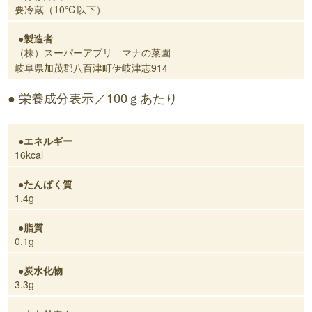
要冷蔵（10℃以下）
製造者
（株）スーパーアプリ マナの菜園
岐阜県加茂郡八百津町伊岐津志914
栄養成分表示／100ｇあたり
エネルギー
16kcal
たんぱく質
1.4g
脂質
0.1g
炭水化物
3.3g