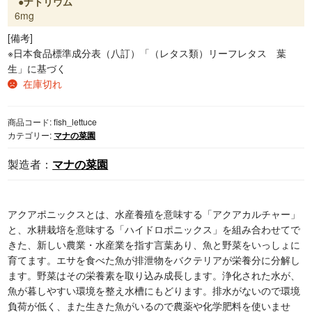
ナトリウム
6mg
[備考]
※日本食品標準成分表（八訂）「（レタス類）リーフレタス 葉
生」に基づく
在庫切れ
商品コード:
fish_lettuce
カテゴリー:
マナの菜園
マナの菜園
アクアポニックスとは、水産養殖を意味する「アクアカルチャー」
と、水耕栽培を意味する「ハイドロポニックス」を組み合わせてで
きた、新しい農業・水産業を指す言葉あり、魚と野菜をいっしょに
育てます。エサを食べた魚が排泄物をバクテリアが栄養分に分解し
ます。野菜はその栄養素を取り込み成長します。浄化された水が、
魚が暮しやすい環境を整え水槽にもどります。排水がないので環境
負荷が低く、また生きた魚がいるので農薬や化学肥料を使いませ