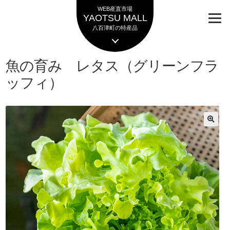
ナ
コ
WEB産直市場
ビ
ン
YAOTSU MALL
ゲ
テ
八百津町の特産品
ー
ン
シ
ツ
魚の育み レタス（グリーンフラ
ョ
へ
ン
ス
ッフィ）
へ
キ
ス
ッ
キ
プ
ッ
プ